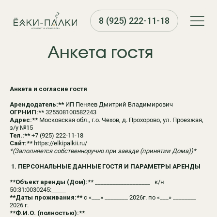
8 (925) 222-11-18
Анкета гостя
Анкета и согласие гостя
Арендодатель:**
ИП Пеняев Дмитрий Владимирович
ОГРНИП:**
325508100582243
Адрес:**
Московская обл., г.о. Чехов, д. Прохорово, ул. Проезжая,
з/у №15
Тел.:**
+7 (925) 222-11-18
Сайт:**
https://elkipalkii.ru/
*(Заполняется собственноручно при заезде (принятии Дома))*
1. ПЕРСОНАЛЬНЫЕ ДАННЫЕ ГОСТЯ И ПАРАМЕТРЫ АРЕНДЫ
**Объект аренды (Дом):**
___________________ к/н
50:31:0030245:_____
**Даты проживания:**
с «___» ________ 2026г. по «___» ________
2026 г.
**Ф.И.О. (полностью):**