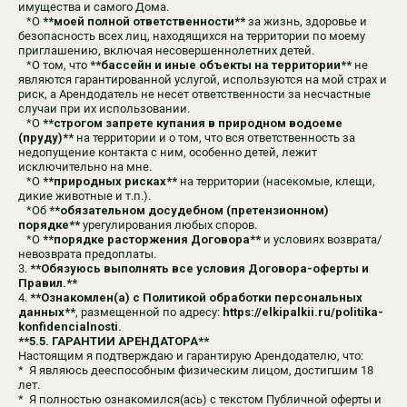
имущества и самого Дома.
*О
**моей полной ответственности**
за жизнь, здоровье и
безопасность всех лиц, находящихся на территории по моему
приглашению, включая несовершеннолетних детей.
*О том, что
**бассейн и иные объекты на территории**
не
являются гарантированной услугой, используются на мой страх и
риск, а Арендодатель не несет ответственности за несчастные
случаи при их использовании.
*О
**строгом запрете купания в природном водоеме
(пруду)**
на территории и о том, что вся ответственность за
недопущение контакта с ним, особенно детей, лежит
Забронировать
исключительно на мне.
*О
**природных рисках**
на территории (насекомые, клещи,
дикие животные и т.п.).
8 (925) 222-11-18
*Об
**обязательном досудебном (претензионном)
elkipalkii@list.ru
порядке**
урегулирования любых споров.
*О
**порядке расторжения Договора**
и условиях возврата/
ИП Пеняев Дмитрий Владимирович
невозврата предоплаты.
ОГРНИП: 325508100582243
3.
**Обязуюсь выполнять все условия Договора-оферты и
ИНН: 503302863676
Правил.**
4.
**Ознакомлен(а) с Политикой обработки персональных
Банные чаны и Спа
данных**
, размещенной по адресу:
https://elkipalkii.ru/politika-
Наши домики
Карта
konfidencialnosti.
Как добраться
**5.5. ГАРАНТИИ АРЕНДАТОРА**
Настоящим я подтверждаю и гарантирую Арендодателю, что:
* Я являюсь дееспособным физическим лицом, достигшим 18
лет.
* Я полностью ознакомился(ась) с текстом Публичной оферты и