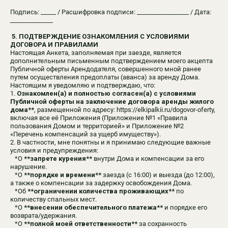
Подпись: _____ / Расшифровка подписи: _________________ / Дата:
______________
5. ПОДТВЕРЖДЕНИЕ ОЗНАКОМЛЕНИЯ С УСЛОВИЯМИ
ДОГОВОРА И ПРАВИЛАМИ
Настоящая Анкета, заполняемая при заезде, является
дополнительным письменным подтверждением моего акцепта
Публичной оферты Арендодателя, совершенного мной ранее
путем осуществления предоплаты (аванса) за аренду Дома.
Настоящим я уведомляю и подтверждаю, что:
1.
Ознакомлен(а) и полностью согласен(а) с условиями
Публичной оферты на заключение договора аренды жилого
дома**
, размещенной по адресу: https://elkipalkii.ru/dogovor-oferty,
включая все её Приложения (Приложение №1 «Правила
пользования Домом и территорией» и Приложение №2
«Перечень компенсаций за ущерб имуществу»).
2. В частности, мне понятны и я принимаю следующие важные
условия и предупреждения:
*О
**запрете курения**
внутри Дома и компенсации за его
нарушение.
*О
**порядке и времени**
заезда (с 16:00) и выезда (до 12:00),
а также о компенсации за задержку освобождения Дома.
*Об
**ограничении количества проживающих**
по
количеству спальных мест.
*О
**внесении обеспечительного платежа**
и порядке его
возврата/удержания.
*О
**полной моей ответственности**
за сохранность