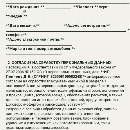
_______________________________________________________________________
**Дата рождения:**
_______________
**Паспорт:**
серия
_________ № __________________________
**Выдан:**
_______________________________________________________________________
**Дата выдачи:**
____________
**Адрес регистрации:**
_____________________________________________________________________
*
телефон:**
______________________________________
**Адрес электронной почты:**
______________________________________
**Марка и гос. номер автомобиля:**
________________________________
2. СОГЛАСИЕ НА ОБРАБОТКУ ПЕРСОНАЛЬНЫХ ДАННЫХ
Настоящим я, в соответствии со ст. 9 Федерального закона от
27.07.2006 № 152-ФЗ «О персональных данных», даю
**ИП
Пеняеву Д.В. (ОГРНИП 325508100582243)**
информированное
согласие на обработку всех указанных мной в разделе 1
настоящей Анкеты персональных данных для целей регистрации
меня как гостя, заключения, идентификации сторон, исполнения
и прекращения Договора аренды, обеспечения расчетов, а также
для выполнения иных прав и обязанностей, предусмотренных
Договором-офертой и законодательством РФ.
Разрешаю все виды обработки данных, включая сбор, запись,
систематизацию, накопление, хранение, уточнение,
использование, передачу, обезличивание, блокирование,
удаление и уничтожение, как автоматизированным, так и
неавтоматизированным способом.