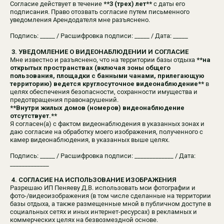
Согласие действует в течение
**3 (трех) лет**
с даты его
подписания. Право отозвать согласие путем письменного
уведомления Арендодателя мне разъяснено.
Подпись: _____ / Расшифровка подписи: _____ / Дата: _____
3. УВЕДОМЛЕНИЕ О ВИДЕОНАБЛЮДЕНИИ И СОГЛАСИЕ
Мне известно и разъяснено, что на территории базы отдыха
**на
открытых пространствах (включая зоны общего
пользования, площадки с банными чанами, прилегающую
территорию) ведется круглосуточное видеонаблюдение**
в
целях обеспечения безопасности, сохранности имущества и
предотвращения правонарушений.
**Внутри жилых домов (номеров) видеонаблюдение
отсутствует.**
Я согласен(а) с фактом видеонаблюдения в указанных зонах и
даю согласие на обработку моего изображения, полученного с
камер видеонаблюдения, в указанных выше целях.
Подпись: _____ / Расшифровка подписи: _____________ / Дата:
_____________
4. СОГЛАСИЕ НА ИСПОЛЬЗОВАНИЕ ИЗОБРАЖЕНИЯ
Разрешаю ИП Пеняеву Д.В. использовать мои фотографии и
фото-/видеоизображения (в том числе сделанные на территории
базы отдыха, а также размещенные мной в публичном доступе в
социальных сетях и иных интернет-ресурсах) в рекламных и
коммерческих целях на безвозмездной основе.