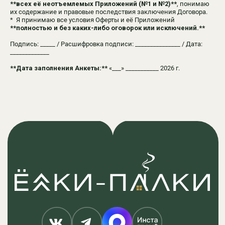
**всех её неотъемлемых Приложений (№1 и №2)**
, понимаю
Барн-хаусы
их содержание и правовые последствия заключения Договора.
* Я принимаю все условия Оферты и её Приложений
А-фрейм дома
**полностью и без каких-либо оговорок или исключений.**
Панорамные дома
Подпись: _____ / Расшифровка подписи: _______________ / Дата:
_____________
© 2025 все права защищены
**Дата заполнения Анкеты:**
«___» ___________ 2026 г.
Правила оплаты
Политика обработки персональных данных
Правила проживания и бронирования
Договор оферты
Анкета гостя
Разработка сайта
*принадлежит Meta, деятельность которой запрещена в
РФ