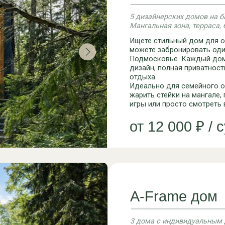
A-Frame дом
3 дома с индивидуальным дизайном на в
Собственная терраса, мангал, уютный див
Треугольные дома с панорамными окнами
озеро. Двухуровневое пространство с де
мягким светом — идеально для пары или 
гостиная и кухня, наверху — спальня под 
солнце заглядывает сквозь вершины дере
от 10 000 ₽ / сутки
Панорамные дома