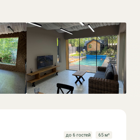
до 6 гостей
65 м²
ассейном
ауна
де посуточно? У нас вы
ых барнхаусов в
енный скандинавский
нфраструктуре базы
ании друзей: можно
 чан, играть в настольные
ых окон.
Выбрать Барн-Хаус