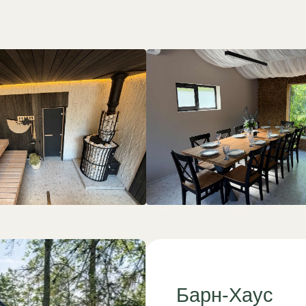
Барн-Хаус
5 дизайнерских домов на базе отдыха с б
Мангальная зона, терраса, банный чан и с
Ищете стильный дом для отдыха на приро
можете забронировать один из 5 уникальн
Подмосковье. Каждый дом — это соврем
дизайн, полная приватность и доступ к и
отдыха.
Идеально для семейного отдыха или комп
жарить стейки на мангале, принять банный
игры или просто смотреть в лес из огромн
от 12 000 ₽ / сутки