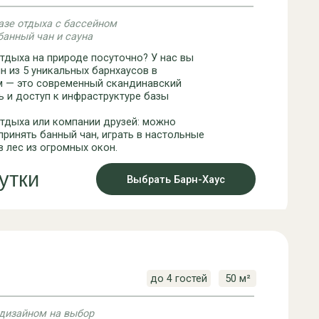
до 4 гостей
50 м²
ыбор
ан-кровать и банный чан
 и видом на сосны и
ревянным интерьером и
небольшой семьи. Внизу —
крышей, где по утрам
вьев.
Выбрать A-Frame дом
до 3 гостей
40 м²