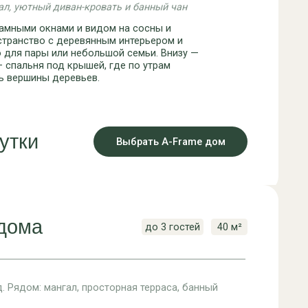
л, просторная терраса, банный
ывает панораму озера, леса и неба,
адится солнце. В доме —
и-кухня.
 уикенда или уединённого отдыха.
Выбрать Панорамный дом