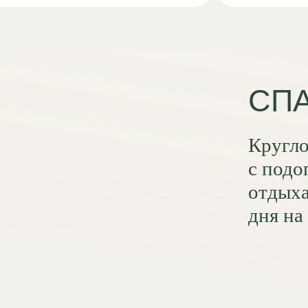
Круглогодичны
с подогревом, б
отдыха — идеа
дня на природе