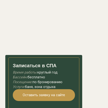
Записаться в СПА
Время работы:
круглый год
Бассейн:
бесплатно
Посещение:
по бронированию
Услуги:
баня, зона отдыха
Оставить заявку на сайте
Забронировать
в MAX