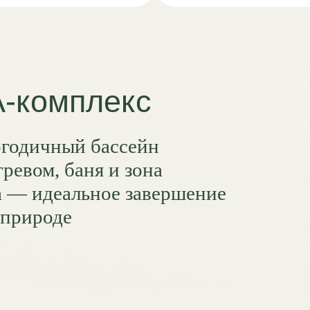
й бассейн
аня и зона
льное завершение