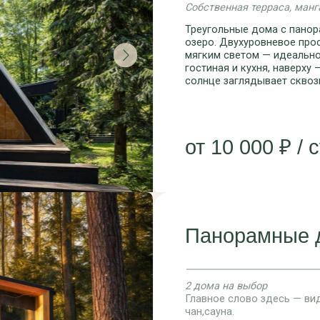
2 дома на выбор
Главное слово здесь — вид. Рядом: манга
чан,сауна.
Стеклянная стена от пола до потолка откр
а вечером отсюда видно, как медленно с
просторная спальня,сауна, гостиная и мин
Прекрасно подойдёт для романтического
от 13 000 ₽ / сутки
уже сегодня!