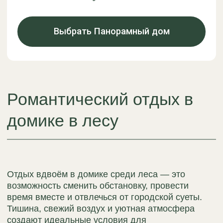
романтический отдых для пары
поездка на годовщину или праздник
отдых на выходные
спокойный отдых вдвоём на природе
Домики для двоих в Подмосковье подходят для
коротких поездок за город, романтических
выходных и отдыха на природе рядом с
Москвой. Такой формат позволяет провести
время в спокойной атмосфере и полностью
переключиться с городской жизни.
База отдыха «Ёлки-Палки» предлагает уютные
дома с комфортными условиями проживания
среди соснового леса. Гости могут выбрать
формат отдыха и провести несколько дней
вдали от шума города.
Часто задаваемые
вопросы