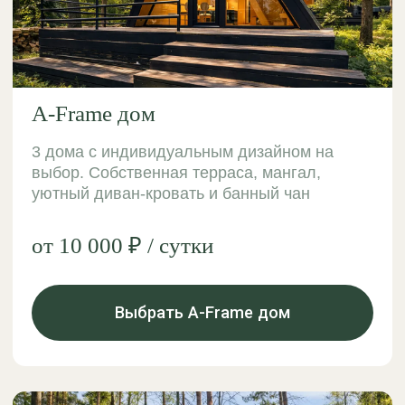
Панорамные дома
2 дома на выбор. Главное слово здесь —
вид. Рядом: мангал, просторная терраса,
банный чан, сауна.
от 11 000 ₽ / сутки
Выбрать Панорамный дом
Романтический отдых в
домике в лесу
Отдых вдвоём в домике среди леса — это
возможность сменить обстановку, провести
время вместе и отвлечься от городской суеты.
Тишина, свежий воздух и уютная атмосфера
создают идеальные условия для