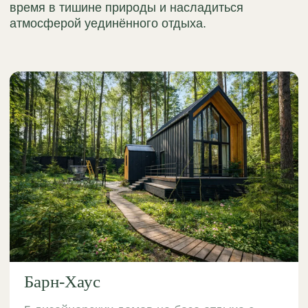
Барн-Хаус
5 дизайнерских домов на базе отдыха с
бассейном. Мангальная зона, терраса,
банный чан и сауна
от 12 000 ₽ / сутки
Выбрать Барн-Хаус