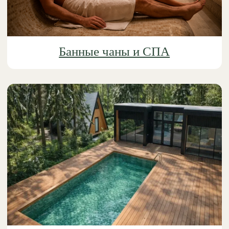
Панорамные дома
© 2025 все права защищены
Правила оплаты
Политика обработки персональных данных
Правила проживания и бронирования
Договор оферты
Анкета гостя
Разработка сайта
*принадлежит Meta, деятельность которой запрещена в
РФ
Забронировать
Обратный звонок