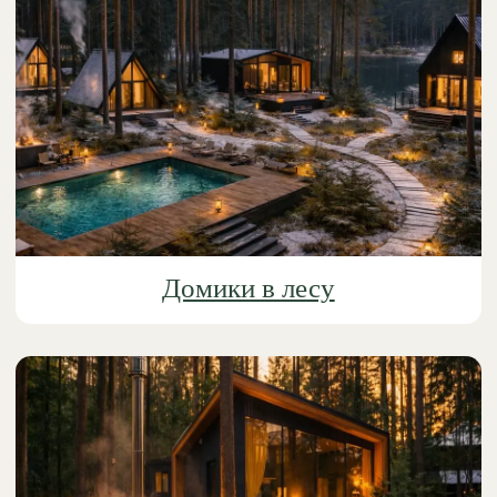
База отдыха в Подмосковье
Домики для двоих в Подмосковье — это
идеальный вариант для тех, кто хочет провести
время вместе в спокойной и уютной атмосфере.
Природа, тишина и комфорт делают такой отдых
по-настоящему приятным и расслабляющим.
Забронировать домик