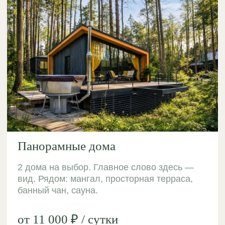
романтической поездки.
Панорамные окна, мягкий свет и спокойная
обстановка делают такой отдых особенно
уютным и запоминающимся. Это один из самых
комфортных форматов короткого загородного
отдыха.
Как проходит отдых
Утро — спокойный завтрак с видом на лес
День — прогулки по территории и отдых на
природе
Вечер — уютный дом и спокойная
атмосфера
Ночь — отдых в тишине среди леса
Кому подойдёт отдых