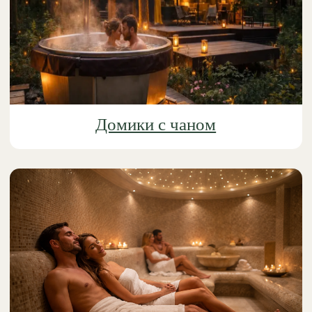
Забронировать
8 (925) 222-11-18
elkipalkii@list.ru
ИП Пеняев Дмитрий Владимирович
ОГРНИП: 325508100582243
ИНН: 503302863676
Банные чаны и Спа
Наши домики
Карта
Как добраться
Барн-хаусы
А-фрейм дома