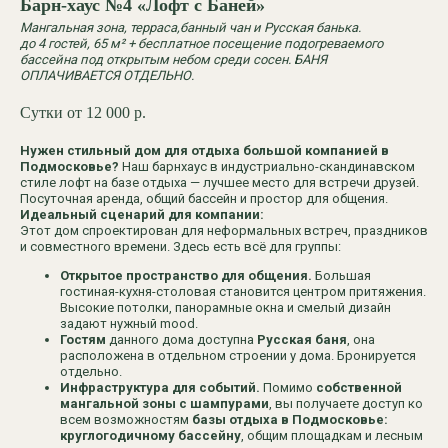
Барн-хаус №4 «Лофт с Баней»
Мангальная зона, терраса,банный чан и Русская банька.
до 4 гостей, 65 м² +
бесплатное посещение подогреваемого
бассейна под открытым небом среди сосен. БАНЯ
ОПЛАЧИВАЕТСЯ ОТДЕЛЬНО.
Сутки от 12 000
р.
Нужен стильный дом для отдыха большой компанией в
Подмосковье?
Наш барнхаус в индустриально-скандинавском
стиле лофт на базе отдыха — лучшее место для встречи друзей.
Посуточная аренда, общий бассейн и простор для общения.
Идеальный сценарий для компании:
Этот дом спроектирован для неформальных встреч, праздников
и совместного времени. Здесь есть всё для группы:
Наша территория
Открытое пространство для общения.
Большая
гостиная-кухня-столовая становится центром притяжения.
Высокие потолки, панорамные окна и смелый дизайн
задают нужный mood.
Гостям
данного дома доступна
Русская баня
, она
расположена в отдельном строении у дома. Бронируется
отдельно.
Инфраструктура для событий.
Помимо
собственной
мангальной зоны с шампурами
, вы получаете доступ ко
всем возможностям
базы отдыха в Подмосковье:
круглогодичному бассейну
, общим площадкам и лесным