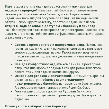
Ищете дом в стиле скандинавского минимализма для
отдыха на природе?
Наш светлый барнхаус с панорамными
окнами, расположенный на базе отдыха в Подмосковье —
идеальный вариант для посуточной аренды на выходные или
отпуск. Забронируйте эстетику, простор и единение с лесом.
Отдых в Подмосковье с доступом к бассейну и природе:
Наш барнхаус для отдыха на природе спроектирован для тех, кто
ценит чистые линии, обилие света и функциональность. Интерьер
в духе хюгге — это:
Светлые пространства и панорамные окна.
Лаконичная
гостиная-кухня и спальни наполнены светом и открывают
умиротворяющие виды на лес. Просыпаться под пение
птиц и засыпать под шелест деревьев — наша ежедневная
реальность.
Всё для комфортного отдыха компанией.
Просторная
открытая планировка подходит как для романтического
побега, так и для отдыха компанией друзей.
Основа для релакса и впечатлений.
В стоимость аренды
включен доступ к
общему круглогодичному
подогреваемому бассейну
на территории базы отдыха.
А вечером вас ждет терраса с зоной для барбекю.
Гостям
данного дома доступна
Русская баня
, она
расположена в отдельном строении у дома. Бронируется
отдельно.
Почему гости выбирают этот барнхаус: