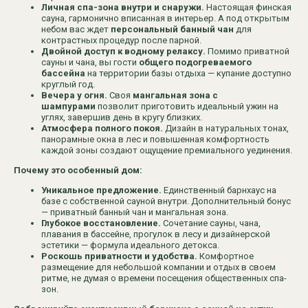
Личная спа-зона внутри и снаружи.
Настоящая финская
сауна, гармонично вписанная в интерьер. А под открытым
Правила оплаты
небом вас ждет
персональный банный чан
для
контрастных процедур после парной.
Политика обработки персональных данных
Двойной доступ к водному релаксу.
Помимо приватной
сауны и чана, вы гости
общего подогреваемого
Правила проживания и бронирования
бассейна
на территории базы отдыха — купание доступно
круглый год.
Договор оферты
Вечера у огня.
Своя
мангальная зона с
Анкета гостя
шампурами
позволит приготовить идеальный ужин на
углях, завершив день в кругу близких.
Разработка сайта
*принадлежит Meta, деятельность которой запрещена в РФ
Атмосфера полного покоя.
Дизайн в натуральных тонах,
панорамные окна в лес и повышенная комфортность
каждой зоны создают ощущение премиального уединения.
Почему это особенный дом:
Уникальное предложение.
Единственный барнхаус на
базе с собственной сауной внутри. Дополнительный бонус
Забронировать
Обратный звонок
— приватный банный чан и мангальная зона.
Глубокое восстановление.
Сочетание сауны, чана,
плавания в бассейне, прогулок в лесу и дизайнерской
эстетики — формула идеального детокса.
Роскошь приватности и удобства.
Комфортное
размещение для небольшой компании и отдых в своем
ритме, не думая о времени посещения общественных спа-
зон.