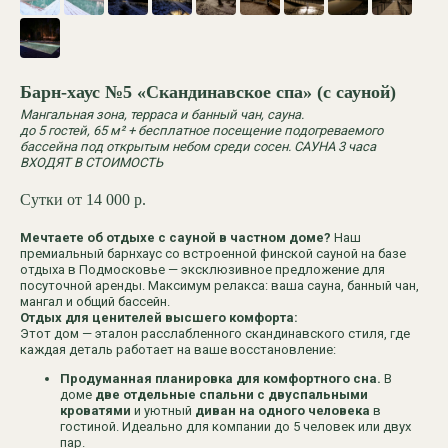
Забронировать
8 (925) 222-11-18
Барн-хаус №5 «Скандинавское спа» (с сауной)
elkipalkii@list.ru
Мангальная зона, терраса и банный чан, сауна.
ИП Пеняев Дмитрий Владимирович
до 5 гостей, 65 м² + бесплатное посещение подогреваемого
ОГРНИП: 325508100582243
бассейна под открытым небом среди сосен. САУНА 3 часа
ИНН: 503302863676
ВХОДЯТ В СТОИМОСТЬ
Банные чаны и Спа
Наши домики
Сутки от 14 000
р.
Карта
Как добраться
Мечтаете об отдыхе с сауной в частном доме?
Наш
премиальный барнхаус со встроенной финской сауной на базе
отдыха в Подмосковье — эксклюзивное предложение для
посуточной аренды. Максимум релакса: ваша сауна, банный чан,
мангал и общий бассейн.
Барн-хаусы
Отдых для ценителей высшего комфорта:
Этот дом — эталон расслабленного скандинавского стиля, где
А-фрейм дома
каждая деталь работает на ваше восстановление:
Панорамные дома
Продуманная планировка для комфортного сна.
В
доме
две отдельные спальни с двуспальными
кроватями
и уютный
диван на одного человека
в
гостиной. Идеально для компании до 5 человек или двух
© 2025 все права защищены
пар.