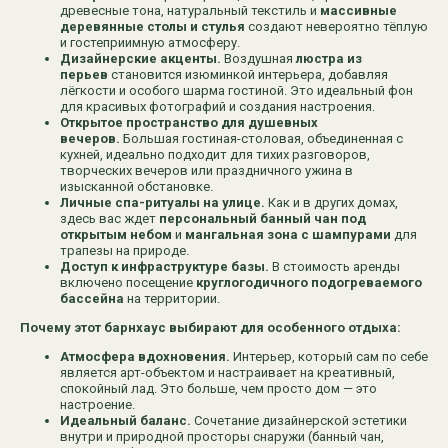
древесные тона, натуральный текстиль и
массивные
деревянные столы и стулья
создают невероятно тёплую
и гостеприимную атмосферу.
Дизайнерские акценты.
Воздушная
люстра из
перьев
становится изюминкой интерьера, добавляя
лёгкости и особого шарма гостиной. Это идеальный фон
для красивых фотографий и создания настроения.
Открытое пространство для душевных
вечеров.
Большая гостиная-столовая, объединенная с
кухней, идеально подходит для тихих разговоров,
творческих вечеров или праздничного ужина в
изысканной обстановке.
Личные спа-ритуалы на улице.
Как и в других домах,
здесь вас ждет
персональный банный чан под
открытым небом
и
мангальная зона с шампурами
для
трапезы на природе.
Доступ к инфраструктуре базы.
В стоимость аренды
включено посещение
круглогодичного подогреваемого
бассейна
на территории.
Почему этот барнхаус выбирают для особенного отдыха:
Атмосфера вдохновения.
Интерьер, который сам по себе
является арт-объектом и настраивает на креативный,
спокойный лад. Это больше, чем просто дом — это
настроение.
Идеальный баланс.
Сочетание дизайнерской эстетики
внутри и природной просторы снаружи (банный чан,