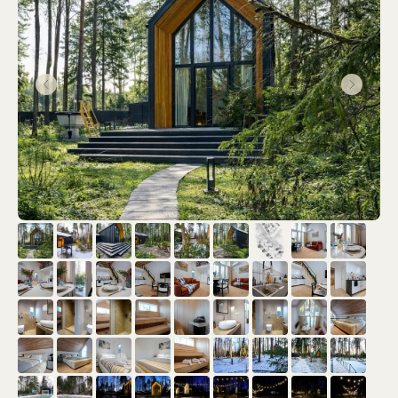
П-2
Б-5
дом № 2 с сауной
с сауной
Зоны отдыха и сервиса
Велком-центр
Пешеходный мост
В
М
Спа-центр
Парковка 11 м/м
СПА
П
Открытый бассейн
Видовые качели
К
Б
(5х11)
Зона у костра
О