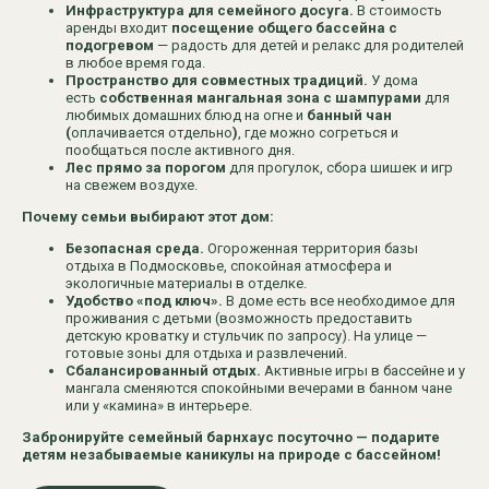
Инфраструктура для семейного досуга.
В стоимость
аренды входит
посещение общего бассейна с
подогревом
— радость для детей и релакс для родителей
в любое время года.
Пространство для совместных традиций.
У дома
есть
собственная мангальная зона с шампурами
для
любимых домашних блюд на огне и
банный чан
(
оплачивается отдельно
)
, где можно согреться и
пообщаться после активного дня.
Лес прямо за порогом
для прогулок, сбора шишек и игр
на свежем воздухе.
Почему семьи выбирают этот дом:
Безопасная среда.
Огороженная территория базы
отдыха в Подмосковье, спокойная атмосфера и
экологичные материалы в отделке.
Удобство «под ключ».
В доме есть все необходимое для
проживания с детьми (возможность предоставить
детскую кроватку и стульчик по запросу). На улице —
готовые зоны для отдыха и развлечений.
Сбалансированный отдых.
Активные игры в бассейне и у
мангала сменяются спокойными вечерами в банном чане
или у «камина» в интерьере.
Забронируйте семейный барнхаус посуточно — подарите
детям незабываемые каникулы на природе с бассейном!