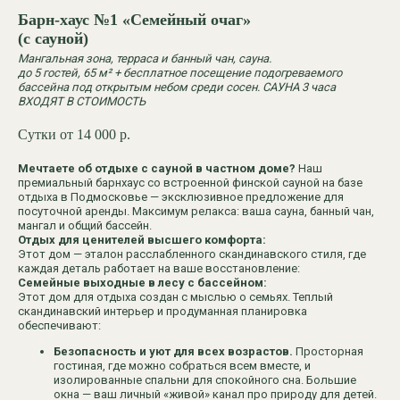
Барн-хаус №1
«Семейный очаг»
(с сауной)
Мангальная зона, терраса и банный чан, сауна.
до 5 гостей, 65 м² + бесплатное посещение подогреваемого
бассейна под открытым небом среди сосен. САУНА 3 часа
ВХОДЯТ В СТОИМОСТЬ
Сутки от 14 000
р.
Мечтаете об отдыхе с сауной в частном доме?
Наш
премиальный барнхаус со встроенной финской сауной на базе
отдыха в Подмосковье — эксклюзивное предложение для
посуточной аренды. Максимум релакса: ваша сауна, банный чан,
мангал и общий бассейн.
Отдых для ценителей высшего комфорта:
Этот дом — эталон расслабленного скандинавского стиля, где
каждая деталь работает на ваше восстановление:
Семейные выходные в лесу с бассейном:
Этот дом для отдыха создан с мыслью о семьях. Теплый
скандинавский интерьер и продуманная планировка
обеспечивают:
Безопасность и уют для всех возрастов.
Просторная
гостиная, где можно собраться всем вместе, и
изолированные спальни для спокойного сна. Большие
окна — ваш личный «живой» канал про природу для детей.