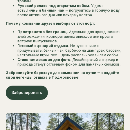
тропам.
Русский релакс под открытым небом.
У дома
есть
личный банный чан
— погрузитесь в горячую воду
после активного дня или вечера у костра.
Почему компании друзей выбирают этот лофт:
Пространство без границ.
Идеально для празднования
дней рождения, корпоративных выездов или просто
встречи выпускников.
Готовый сценарий отдыха.
Не нужно ничего
придумывать: банный чан, барбекю на шампурах, бассейн,
настольные игры, лес — день распланирован сам собой.
Стильная локация для фото.
Дизайнерский интерьер и
природа станут отличным фоном для памятных снимков.
Забронируйте барнхаус для компании на сутки — создайте
свои легенды отдыха в Подмосковье!
Забронировать
Размещение гостей
A-Фрейм дом №1
Барн-хаус №1
А-1
Б-1
A-Фрейм дом №2
Барн-хаус №2
Б-2
А-2
A-Фрейм дом №3
Барн-хаус №3
Б-3
А-3
Панорамный дом №1
Барн-хаус №4
П-1
Б-4
Панорамный
Барн-хаус № 5