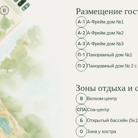
Б
Открытый бассейн (5х11)
О
Зона у костра