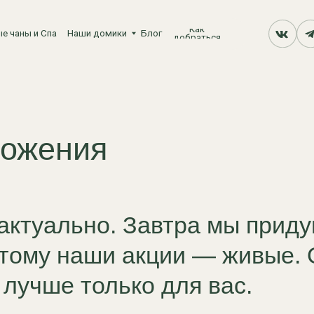
Как
и Спа
Наши домики
Блог
добраться
ения
уально. Завтра мы придумаем ч
му наши акции — живые. Они ме
ше только для вас.