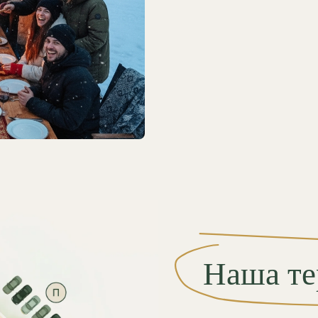
Наша террит
Размещение гостей
А-1
A-Фрейм дом №1
А-2
A-Фрейм дом №2
А-3
A-Фрейм дом №3
П-1
Панорамный дом №1
П-2
Панорамный дом № 2 с сауной
Зоны отдыха и сервиса
В
Велком-центр
СПА
Спа-центр