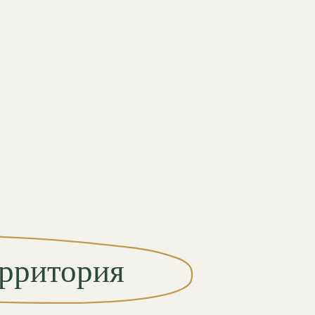
ория
Б-1
Барн-хаус №1
Б-2
Барн-хаус №2
Б-3
Барн-хаус №3
Б-4
Барн-хаус №4
Б-5
Барн-хаус № 5 с сауной
М
Пешеходный мост
П
Парковка 11 м/м